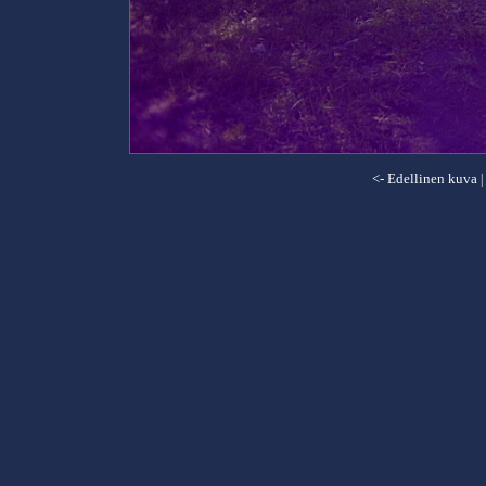
<- Edellinen kuva
|