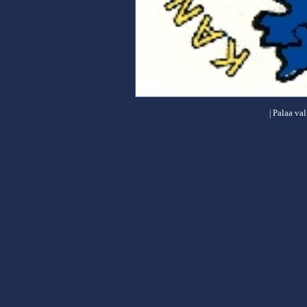
Palaa va
|