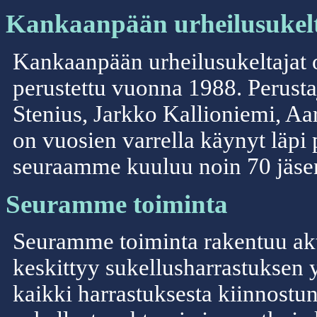
Kankaanpään urheilusukelta
Kankaanpään urheilusukeltajat o
perustettu vuonna 1988. Perusta
Stenius, Jarkko Kallioniemi, A
on vuosien varrella käynyt läpi pa
seuraamme kuuluu noin 70 jäse
Seuramme toiminta
Seuramme toiminta rakentuu akt
keskittyy sukellusharrastuksen y
kaikki harrastuksesta kiinnostun