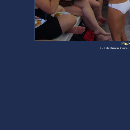
Phu
<- Edellinen kuva
|