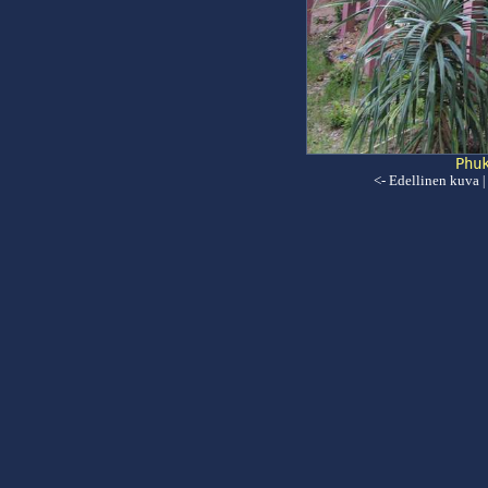
Phu
<- Edellinen kuva
|